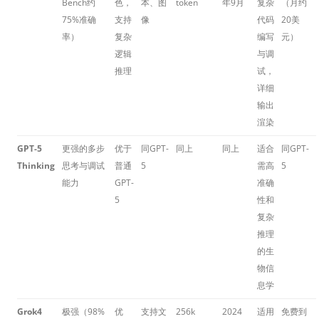
Bench约
色，
本、图
token
年9月
复杂
（月约
75%准确
支持
像
代码
20美
率）
复杂
编写
元）
逻辑
与调
推理
试，
详细
输出
渲染
GPT-5
更强的多步
优于
同GPT-
同上
同上
适合
同GPT-
Thinking
思考与调试
普通
5
需高
5
能力
GPT-
准确
5
性和
复杂
推理
的生
物信
息学
Grok4
极强（98%
优
支持文
256k
2024
适用
免费到