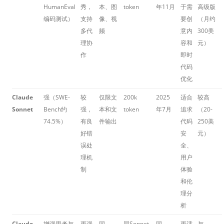
HumanEval
秀，
本、图
token
年11月
于需
高级版
编码测试）
支持
像、视
要创
（月约
多代
频
意内
300美
理协
容和
元）
作
即时
代码
优化
Claude
强（SWE-
较
仅限文
200k
2025
适合
较高
Sonnet
Bench约
强，
本和文
token
年7月
追求
（20-
74.5%）
有良
件输出
代码
250美
好错
安
元）
误处
全、
理机
用户
制
体验
和伦
理分
析
Claude
增强思考与
更强
同
同Sonnet
同
更适
与