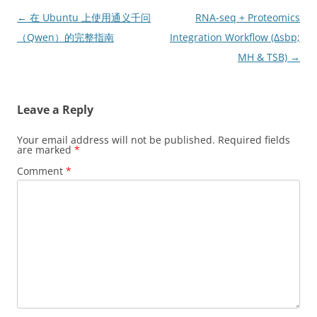
Post
←
在 Ubuntu 上使用通义千问
RNA-seq + Proteomics
navigation
（Qwen）的完整指南
Integration Workflow (Δsbp;
MH & TSB)
→
Leave a Reply
Your email address will not be published.
Required fields
are marked
*
Comment
*