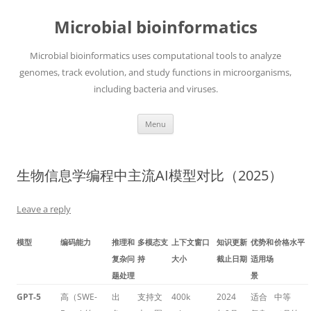
Skip
to
Microbial bioinformatics
content
Microbial bioinformatics uses computational tools to analyze
genomes, track evolution, and study functions in microorganisms,
including bacteria and viruses.
Menu
生物信息学编程中主流AI模型对比（2025）
Leave a reply
模型
编码能力
推理和
多模态支
上下文窗口
知识更新
优势和
价格水平
复杂问
持
大小
截止日期
适用场
题处理
景
GPT-5
高（SWE-
出
支持文
400k
2024
适合
中等