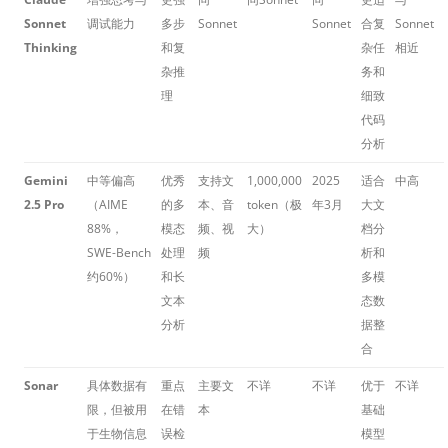
Sonnet
调试能力
多步
Sonnet
Sonnet
合复
Sonnet
Thinking
和复
杂任
相近
杂推
务和
理
细致
代码
分析
Gemini
中等偏高
优秀
支持文
1,000,000
2025
适合
中高
2.5 Pro
（AIME
的多
本、音
token（极
年3月
大文
88%，
模态
频、视
大）
档分
SWE-Bench
处理
频
析和
约60%）
和长
多模
文本
态数
分析
据整
合
Sonar
具体数据有
重点
主要文
不详
不详
优于
不详
限，但被用
在错
本
基础
于生物信息
误检
模型