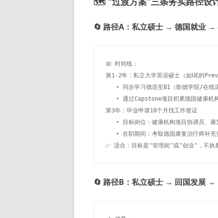
🗺️ “过渡方案”三条务实路径设
🔄 路径A：私立硕士 → 德国就业 
📅 时间线：

第1-2年：私立大学英语硕士（如UE的Preventi
   • 同步学习德语至B1（歌德学院/在线课
   • 通过Capstone项目积累德国健康机
第3年：毕业申请18个月找工作签证

   • 目标岗位：健康机构项目协调员、
   • 在职期间：考取德国康复治疗师补充资质
✅ 适合：目标是"管理岗"或"创业"，不
🔄 路径B：私立硕士 → 回国发展 