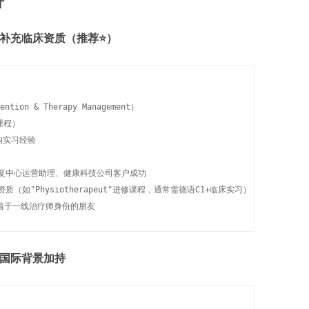
计
→ 补充临床资质（推荐⭐）
on & Therapy Management）

程）

构实习经验

康复中心运营助理、健康科技公司客户成功

（如"Physiotherapeut"进修课程，通常需德语C1+临床实习）

执着于一线治疗师身份的朋友
→ 国际背景加持