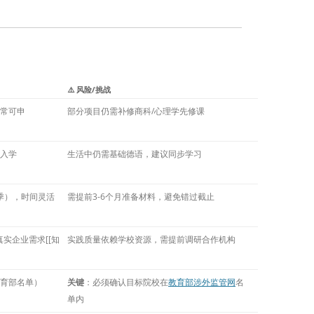
⚠️ 风险/挑战
常可申
部分项目仍需补修商科/心理学先修课
入学
生活中仍需基础德语，建议同步学习
季），时间灵活
需提前3-6个月准备材料，避免错过截止
真实企业需求[[知
实践质量依赖学校资源，需提前调研合作机构
育部名单）
关键
：必须确认目标院校在
教育部涉外监管网
名
单内