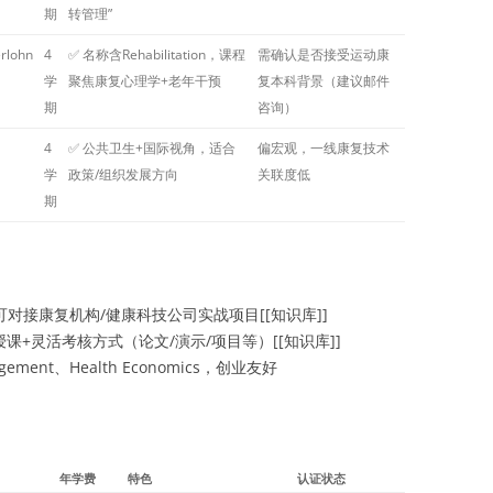
期
转管理”
rlohn
4
✅ 名称含Rehabilitation，课程
需确认是否接受运动康
学
聚焦康复心理学+老年干预
复本科背景（建议邮件
期
咨询）
4
✅ 公共卫生+国际视角，适合
偏宏观，一线康复技术
学
政策/组织发展方向
关联度低
期
5学分）可对接康复机构/健康科技公司实战项目[[知识库]]
授课+灵活考核方式（论文/演示/项目等）[[知识库]]
ement、Health Economics，创业友好
年学费
特色
认证状态