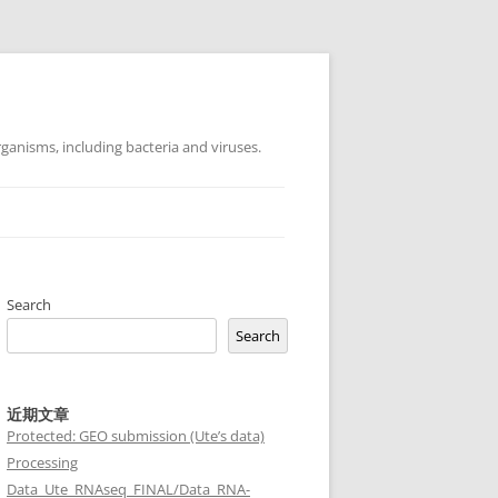
ganisms, including bacteria and viruses.
Search
Search
近期文章
Protected: GEO submission (Ute’s data)
Processing
Data_Ute_RNAseq_FINAL/Data_RNA-