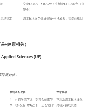
善
学费€8,000-15,000/年 + 生活费€11,208/年（保
证金）
位需求稳定
康复技术岗仍偏好德语+本地资质，需提前规划
授课+健康相关）
Applied Sciences (UE)
库深度分析：
学制
匹配逻辑
注意事项
4
✅ 商学院下设，课程含健康管
不涉及康复技术深化，
学
理+创业+市场分析，适合”技术
纯临床路线慎选