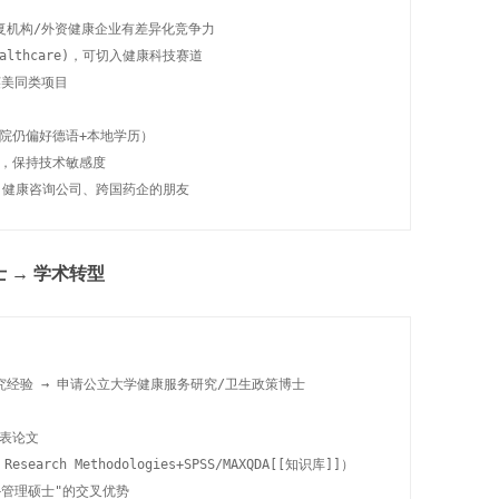
复机构/外资健康企业有差异化竞争力

althcare)，可切入健康科技赛道

英美同类项目

院仍偏好德语+本地学历）

，保持技术敏感度

、健康咨询公司、跨国药企的朋友
士 → 学术转型
经验 → 申请公立大学健康服务研究/卫生政策博士

表论文

earch Methodologies+SPSS/MAXQDA[[知识库]]）

管理硕士"的交叉优势
