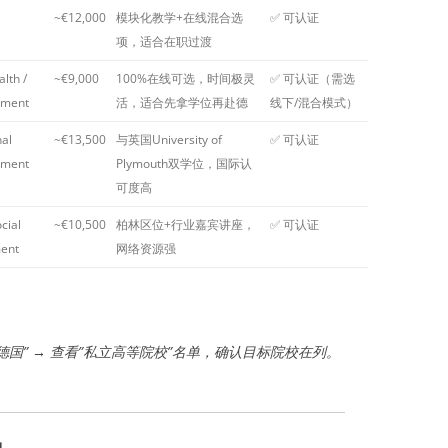
~€12,000
模块化教学+在线混合选
✅ 可认证
项，适合在职过渡
alth /
~€9,000
100%在线可选，时间极灵
✅ 可认证（需选
ement
活，适合先拿学位再赴德
线下/混合模式）
nal
~€13,500
与英国University of
✅ 可认证
ement
Plymouth双学位，国际认
可度高
cial
~€10,500
柏林区位+行业嘉宾讲座，
✅ 可认证
ent
网络资源强
“德国” → 查看”私立高等院校”名单，确认目标院校在列。