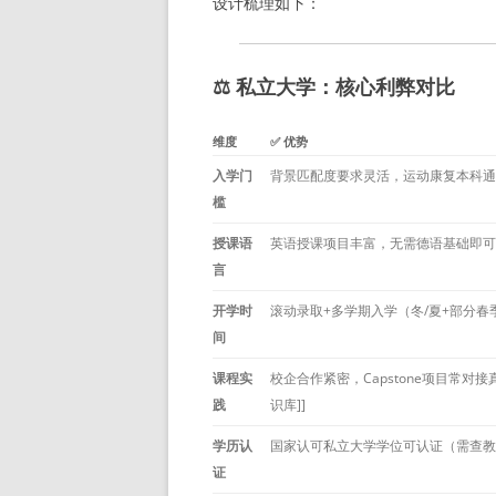
设计梳理如下：
⚖️ 私立大学：核心利弊对比
维度
✅ 优势
入学门
背景匹配度要求灵活，运动康复本科通
槛
授课语
英语授课项目丰富，无需德语基础即可
言
开学时
滚动录取+多学期入学（冬/夏+部分春
间
课程实
校企合作紧密，Capstone项目常对接
践
识库]]
学历认
国家认可私立大学学位可认证（需查教
证