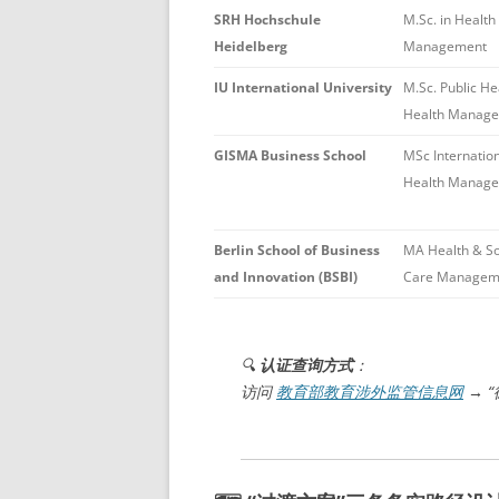
SRH Hochschule
M.Sc. in Health
Heidelberg
Management
IU International University
M.Sc. Public He
Health Manag
GISMA Business School
MSc Internatio
Health Manag
Berlin School of Business
MA Health & So
and Innovation (BSBI)
Care Managem
🔍
认证查询方式
：
访问
教育部教育涉外监管信息网
→ 