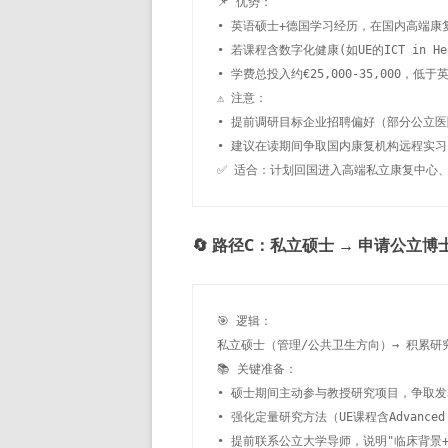
📌 优势：

• 英语硕士+德国学习经历，在国内高端康
• 若课程含数字化健康(如UE的ICT in He
• 学费总投入约€25,000-35,000，低于
⚠️ 注意：

• 提前调研目标企业招聘偏好（部分公立医
• 建议在读期间争取国内康复机构远程实习
✅ 适合：计划回国进入高端私立康复中心
🔄 路径C：私立硕士 → 申请公立博
🎯 逻辑：

私立硕士（管理/公共卫生方向）→ 积累研究
📚 关键准备：

• 硕士期间主动参与教授研究项目，争取发
• 强化定量研究方法（UE课程含Advanced Res
• 提前联系公立大学导师，说明"临床背景+