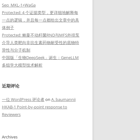
Seq_MKL-1+WaGa
Protected: 4 个证据类型，更详细地解释每
一点的逻辑，并且每一点都给出文章中的具
体例子
Protected: 鲍曼不动杆菌RND与MFS外排泵
介导人类靶向非抗生素药物耐受性的底物特
异性与分子机制
中国版「生物DeepSeek」诞生：GeneLLM
多组学大模型技术解析
近期评论
一位 WordPress 评论者
on
A. baumannii
HKAB-1 Point-by-point response to
Reviewers
Archives