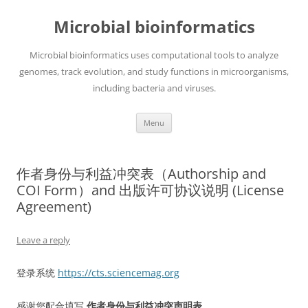
Skip
to
Microbial bioinformatics
content
Microbial bioinformatics uses computational tools to analyze
genomes, track evolution, and study functions in microorganisms,
including bacteria and viruses.
Menu
作者身份与利益冲突表（Authorship and
COI Form）and 出版许可协议说明 (License
Agreement)
Leave a reply
登录系统
https://cts.sciencemag.org
感谢您配合填写
作者身份与利益冲突声明表
。