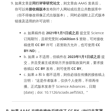
如果文章是
同行评审研究论文
，则文章由 AAAS 发表后，
你可以将
接收稿版本
发布到个人网站或任意公共数据库中
（但不得修改得像正式出版版本）。同时必须附上正式版本
链接及适用的许可说明：
a. 如果稿件在
2021年1月1日或之后
提交至 Science
订阅期刊，且研究受到
cOAlition S
资助，可对接收
稿使用
CC BY
许可（若资助方允许，也可使用
CC
BY-ND
）。
b. 如果 a 不适用，但稿件在
2023年1月1日或之后
提
交，并且受雇主或资助方开放获取政策约束，要求接
收稿以
CC BY
发布，则可使用
CC BY
。
c. 如果 a 和 b 都不适用，则你必须在传播的接收稿上
注明： “这是作者版本，仅供个人使用，不得再传
播。正式版本发表于 Science Advances，日期
[date]；doi: 10.1126/sciadv.aef5563。”