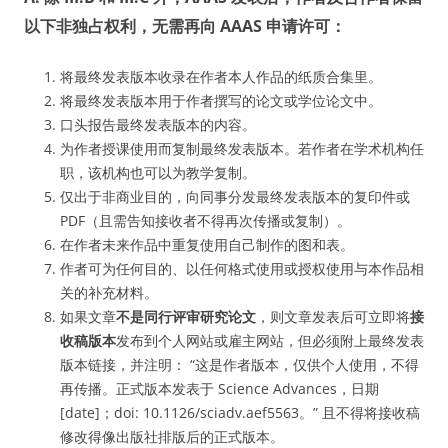
以下非独占权利，无需再向 AAAS 申请许可：
将最终发表版本收录在作者本人作品的纸质合集里。
将最终发表版本用于作者撰写的论文或学位论文中。
口头报告最终发表版本的内容。
为作者授课使用而复制最终发表版本。若作者在学术机构任
职，该机构也可以为教学复制。
仅出于非商业目的，向同事分发最终发表版本的复印件或
PDF（且需告知接收者不得再次传播或复制）。
在作者未来作品中重复使用自己制作的图和表。
作者可为任何目的、以任何格式使用或授权使用与本作品相
关的补充材料。
如果文章
不是同行评审研究论文
，则文章发表后可立即将
接
收稿版本
发布到个人网站或雇主网站，但必须附上最终发表
版本链接，并注明： “这是作者版本，仅供个人使用，不得
再传播。正式版本发表于 Science Advances，日期
[date]；doi: 10.1126/sciadv.aef5563。” 且不得将接收稿
修改得像出版社排版后的正式版本。