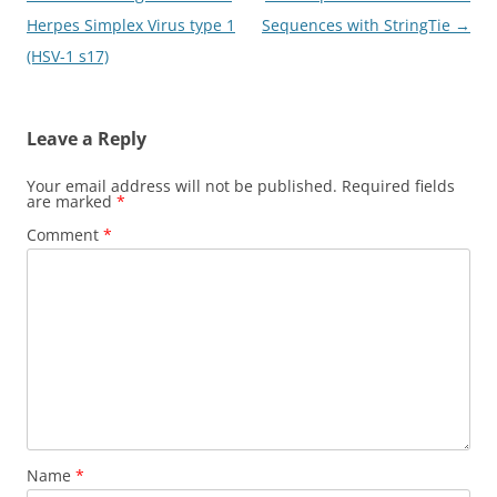
navigation
Herpes Simplex Virus type 1
Sequences with StringTie
→
(HSV-1 s17)
Leave a Reply
Your email address will not be published.
Required fields
are marked
*
Comment
*
Name
*