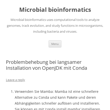
Skip
to
Microbial bioinformatics
content
Microbial bioinformatics uses computational tools to analyze
genomes, track evolution, and study functions in microorganisms,
including bacteria and viruses.
Menu
Problembehebung bei langsamer
Installation von OpenJDK mit Conda
Leave a reply
Verwenden Sie Mamba: Mamba ist eine schnellere
Alternative zu Conda und kann Pakete und deren
Abhängigkeiten schneller auflösen und installieren.
Sie können es mit ‘conda install mamba’ installieren