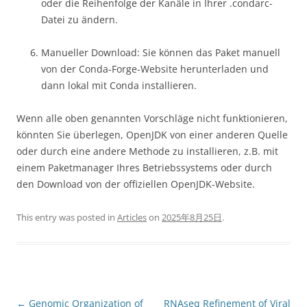
oder die Reihenfolge der Kanäle in Ihrer .condarc-
Datei zu ändern.
Manueller Download: Sie können das Paket manuell
von der Conda-Forge-Website herunterladen und
dann lokal mit Conda installieren.
Wenn alle oben genannten Vorschläge nicht funktionieren,
könnten Sie überlegen, OpenJDK von einer anderen Quelle
oder durch eine andere Methode zu installieren, z.B. mit
einem Paketmanager Ihres Betriebssystems oder durch
den Download von der offiziellen OpenJDK-Website.
This entry was posted in
Articles
on
2025年8月25日
.
Post
←
Genomic Organization of
RNAseq Refinement of Viral