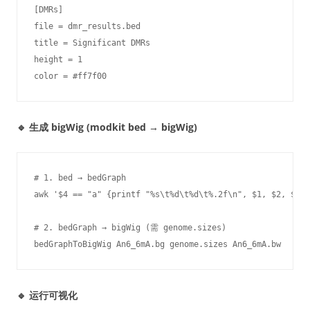
[DMRs]

file = dmr_results.bed

title = Significant DMRs

height = 1

color = #ff7f00
🔹 生成 bigWig (modkit bed → bigWig)
# 1. bed → bedGraph

awk '$4 == "a" {printf "%s\t%d\t%d\t%.2f\n", $1, $2, $3, 
# 2. bedGraph → bigWig (需 genome.sizes)

bedGraphToBigWig An6_6mA.bg genome.sizes An6_6mA.bw
🔹 运行可视化