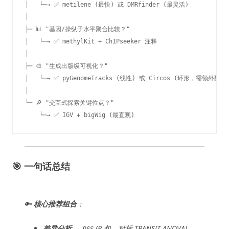
│   └─→ ✅ metilene (最快) 或 DMRfinder (最灵活)

│

├─ 📊 "基因/操纵子水平聚合比较？"

│   └─→ ✅ methylKit + ChIPseeker 注释

│

├─ 🎨 "生成出版级可视化？"

│   └─→ ✅ pyGenomeTracks (线性) 或 Circos (环形，需额外配置)
│

└─ 🔎 "交互式探索关键位点？"

    └─→ ✅ IGV + bigWig (最直观)
🎯 一句话总结
🔑
核心推荐组合
：
差异分析
→
(R 包，对标 TRANSIT ANOVA)