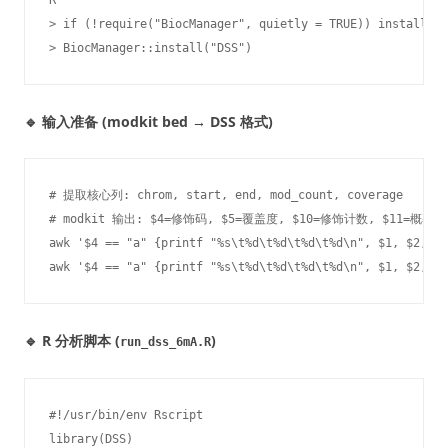
R

> if (!require("BiocManager", quietly = TRUE)) install.pa
> BiocManager::install("DSS")
🔹 输入准备 (modkit bed → DSS 格式)
# 提取核心列: chrom, start, end, mod_count, coverage

# modkit 输出: $4=修饰码, $5=覆盖度, $10=修饰计数, $11=概率(0-
awk '$4 == "a" {printf "%s\t%d\t%d\t%d\t%d\n", $1, $2, $3
awk '$4 == "a" {printf "%s\t%d\t%d\t%d\t%d\n", $1, $2, $3
🔹 R 分析脚本 (
)
run_dss_6mA.R
#!/usr/bin/env Rscript

library(DSS)
