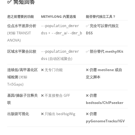
✅ 简短回答
您之前需要的功能
METHYLONG 内置选项
能否替代独立工具？
位点水平差异分析
✅
完全可以替代独立
--population_dmrer
(对标 TRANSIT
+
/
DSS
dss
--dmr_a
--dmr_b
ANOVA)
区域水平聚合比较
✅
部分替代 methylKit
--population_dmrer
(自动区域聚合)
dss
连续低/高甲基化区
❌ 无专门功能
❌
仍需 metilene 或自
域检测
(对标
定义脚本
Tn5Gaps)
基因/操纵子注释关
❌ 不直接整合 GFF
❌
仍需
联
bedtools/ChIPseeker
出版级可视化
❌ 只输出 bed/bigWig
❌
仍需
pyGenomeTracks/IGV