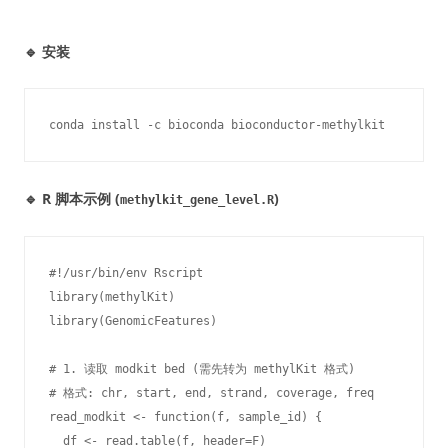
🔹 安装
conda install -c bioconda bioconductor-methylkit
🔹 R 脚本示例 (
)
methylkit_gene_level.R
#!/usr/bin/env Rscript

library(methylKit)

library(GenomicFeatures)

# 1. 读取 modkit bed (需先转为 methylKit 格式)

# 格式: chr, start, end, strand, coverage, freq

read_modkit <- function(f, sample_id) {

  df <- read.table(f, header=F)
