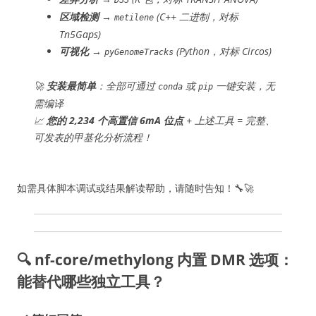
DSS
区域检测
→
(C++ 二进制，对标
metilene
Tn5Gaps)
可视化
→
(Python，对标 Circos)
pyGenomeTracks
🚀
安装最简单
：全部可通过
或
一键安装，无
conda
pip
需编译
📈
您的 2,234 个高置信 6mA 位点
+ 上述工具 = 完整、
可发表的甲基化分析流程！
如需具体脚本调试或结果解读帮助，请随时告知！🔧🚀
🔍 nf-core/methylong 内置 DMR 选项：
能替代哪些独立工具？