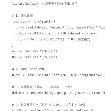
library(qvalue)  # 用于更灵活的 FDR 校正

# 1. 读取数据

read_dss <- function(f) {

  df <- read.table(f, header=F, col.names=c("chr","start"
  df$pos <- df$start + 1  # BED 0-based → 1-based

  df[, c("chr","pos","N","X")]  # DSS 要求格式

}

An6 <- read_dss("An6.dss")

BG5 <- read_dss("BG5.dss")

# 2. 构建 BSseq 对象

BSobj <- makeBSseqData(list(An6, BG5), sampleNames=c("An6
# 3. 差异检验 (贝塔 - 二项模型 + 平滑)

dmlTest <- DMLtest(BSobj, group1=1, group2=2, smoothing=T
# 4. 提取显著位点 (FDR < 0.05, |diff| > 20%)

sigDML <- getSig(dmlTest, pval=0.05, delta=0.2)
