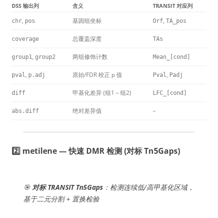
DSS 输出列
含义
TRANSIT 对应列
,
基因组坐标
,
chr
pos
Orf
TA_pos
总覆盖深度
coverage
TAs
,
两组修饰计数
group1
group2
Mean_[cond]
,
原始/FDR 校正 p 值
,
pval
p.adj
Pval
Padj
甲基化差异 (组1 – 组2)
diff
LFC_[cond]
绝对差异值
–
abs.diff
2️⃣ metilene — 快速 DMR 检测 (对标 Tn5Gaps)
🎯
对标 TRANSIT Tn5Gaps
：检测连续低/高甲基化区域，
基于二元分割 + 置换检验