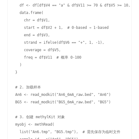
  df <- df[df$V4 == "a" & df$V11 >= 70 & df$V5 >= 10, ]  
  data.frame(

    chr = df$V1,

    start = df$V2 + 1,  # 0-based → 1-based

    end = df$V3,

    strand = ifelse(df$V6 == "+", 1, -1),

    coverage = df$V5,

    freq = df$V11  # 概率 0-100

  )

}

# 2. 加载样本

An6 <- read_modkit("An6_6mA_raw.bed", "An6")

BG5 <- read_modkit("BG5_6mA_raw.bed", "BG5")

# 3. 创建 methylKit 对象

myobj <- methRead(

  list("An6.tmp", "BG5.tmp"),  # 需先保存为临时文件
