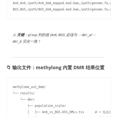
An6,An6,/path/An6_6mA_mapped.mod.bam,/path/genome.fa,ont

BG5,BG5,/path/BG5_6mA_mapped.mod.bam,/path/genome.fa,ont
⚠️
关键
：
列的值 (
,
) 必须与
/
group
An6
BG5
--dmr_a
--
完全一致！
dmr_b
📁 输出文件：methylong 内置 DMR 结果位置
methylome_out_6mA/

└── results/

    └── dmr/

        ├── population_scale/

        │   ├── An6_vs_BG5.DSS_DMLs.tsv      # ⭐ 位点水平