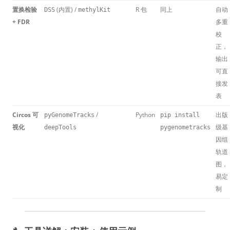
置换检验
(内置) /
R 包
同上
自动
DSS
methylKit
+ FDR
多重
校
正，
输出
可直
接发
表
Circos 可
/
Python
出版
pyGenomeTracks
pip install
视化
级基
deepTools
pygenometracks
因组
轨道
图，
易定
制