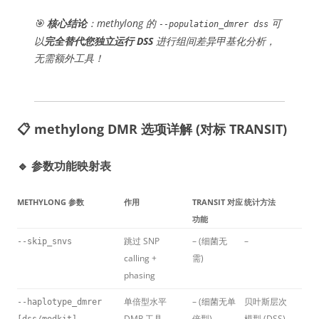
🎯
核心结论
：methylong 的
可
--population_dmrer dss
以
完全替代您独立运行 DSS
进行组间差异甲基化分析，
无需额外工具！
📋 methylong DMR 选项详解 (对标 TRANSIT)
🔹 参数功能映射表
METHYLONG 参数
作用
TRANSIT 对应
统计方法
功能
跳过 SNP
– (细菌无
–
--skip_snvs
calling +
需)
phasing
单倍型水平
– (细菌无单
贝叶斯层次
--haplotype_dmrer
DMR 工具
倍型)
模型 (DSS)