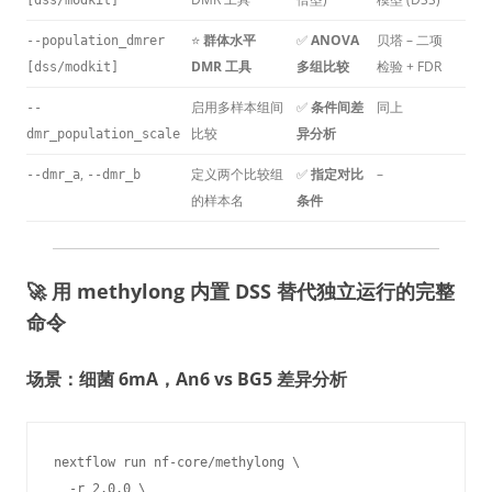
[dss/modkit]
⭐
群体水平
✅
ANOVA
贝塔 – 二项
--population_dmrer
DMR 工具
多组比较
检验 + FDR
[dss/modkit]
启用多样本组间
✅
条件间差
同上
--
比较
异分析
dmr_population_scale
,
定义两个比较组
✅
指定对比
–
--dmr_a
--dmr_b
的样本名
条件
🚀 用 methylong 内置 DSS 替代独立运行的完整
命令
场景：细菌 6mA，An6 vs BG5 差异分析
nextflow run nf-core/methylong \

  -r 2.0.0 \
