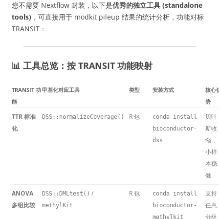
您不需要 Nextflow 封装，以下是
优秀的独立工具 (standalone
tools)
，可直接用于 modkit pileup 结果的统计分析，功能对标
TRANSIT：
📊 工具总览：按 TRANSIT 功能映射
TRANSIT 功
甲基化对应工具
类型
安装方式
核心
能
势
TTR 标准
R 包
贝叶
DSS::normalizeCoverage()
conda install
化
斯收
bioconductor-
缩，
dss
小样
本稳
健
ANOVA
/
R 包
支持
DSS::DMLtest()
conda install
多组比较
任意
methylKit
bioconductor-
分组
methylkit