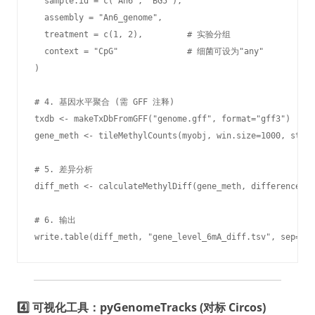
  sample.id = c("An6", "BG5"),

  assembly = "An6_genome",

  treatment = c(1, 2),         # 实验分组

  context = "CpG"              # 细菌可设为"any"

)

# 4. 基因水平聚合 (需 GFF 注释)

txdb <- makeTxDbFromGFF("genome.gff", format="gff3")

gene_meth <- tileMethylCounts(myobj, win.size=1000, step.
# 5. 差异分析

diff_meth <- calculateMethylDiff(gene_meth, difference=20
# 6. 输出

write.table(diff_meth, "gene_level_6mA_diff.tsv", sep="\t
4️⃣ 可视化工具：pyGenomeTracks (对标 Circos)