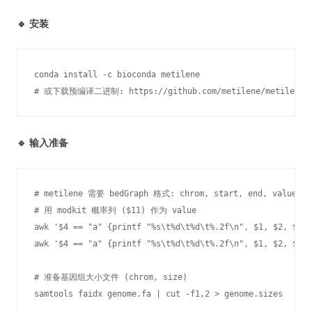
🔹 安装
conda install -c bioconda metilene

# 或下载预编译二进制: https://github.com/metilene/metilene/r
🔹 输入准备
# metilene 需要 bedGraph 格式: chrom, start, end, value

# 用 modkit 概率列 ($11) 作为 value

awk '$4 == "a" {printf "%s\t%d\t%d\t%.2f\n", $1, $2, $3, 
awk '$4 == "a" {printf "%s\t%d\t%d\t%.2f\n", $1, $2, $3, 
# 准备基因组大小文件 (chrom, size)

samtools faidx genome.fa | cut -f1,2 > genome.sizes