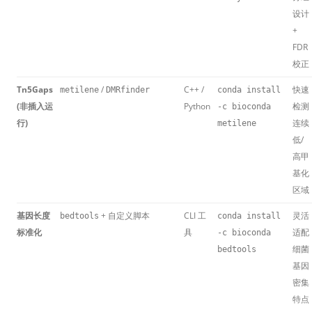
设计
+
FDR
校正
Tn5Gaps
/
C++ /
快速
metilene
DMRfinder
conda install
(非插入运
Python
检测
-c bioconda
行)
连续
metilene
低/
高甲
基化
区域
基因长度
+ 自定义脚本
CLI 工
灵活
bedtools
conda install
标准化
具
适配
-c bioconda
细菌
bedtools
基因
密集
特点