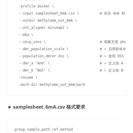
  -profile docker \

  --input samplesheet_6mA.csv \          # 包含 An6 和 BG
  --outdir methylome_out_6mA \

  --ont_aligner minimap2 \

  --m6a \

  --skip_snvs \                          # 细菌无需 phasing
  --dmr_population_scale \               # ⭐ 启用群体水平比
  --population_dmrer dss \               # ⭐ 使用 DS
  --dmr_a "An6" \                        # ⭐ 定义组 A (sa
  --dmr_b "BG5" \                        # ⭐ 定义组 B

  -resume \

  -work-dir methylome_out_6mA/work
🔹 samplesheet_6mA.csv 格式要求
group,sample,path,ref,method
