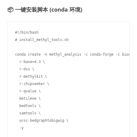
📦 一键安装脚本 (conda 环境)
#!/bin/bash

# install_methyl_tools.sh

conda create -n methyl_analysis -c conda-forge -c biocond
  r-base=4.3 \

  r-dss \

  r-methylkit \

  r-chipseeker \

  r-qvalue \

  metilene \

  bedtools \

  samtools \

  ucsc-bedgraphtobigwig \

  -y
