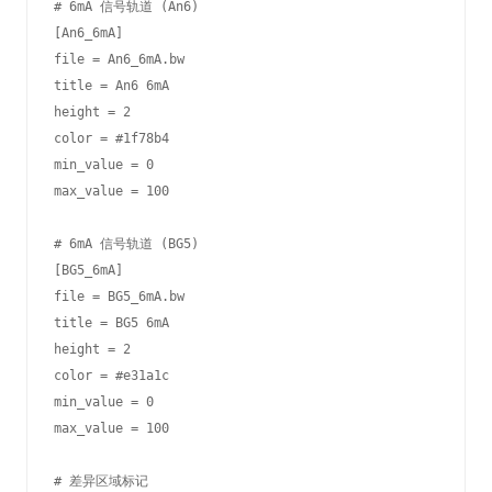
# 6mA 信号轨道 (An6)

[An6_6mA]

file = An6_6mA.bw

title = An6 6mA

height = 2

color = #1f78b4

min_value = 0

max_value = 100

# 6mA 信号轨道 (BG5)

[BG5_6mA]

file = BG5_6mA.bw

title = BG5 6mA

height = 2

color = #e31a1c

min_value = 0

max_value = 100

# 差异区域标记
