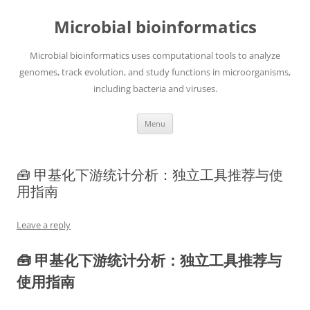
Skip
to
Microbial bioinformatics
content
Microbial bioinformatics uses computational tools to analyze
genomes, track evolution, and study functions in microorganisms,
including bacteria and viruses.
Menu
🧰 甲基化下游统计分析：独立工具推荐与使
用指南
Leave a reply
🧰 甲基化下游统计分析：独立工具推荐与
使用指南