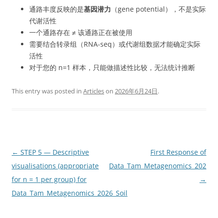
通路丰度反映的是
基因潜力
（gene potential），不是实际
代谢活性
一个通路存在 ≠ 该通路正在被使用
需要结合转录组（RNA-seq）或代谢组数据才能确定实际
活性
对于您的 n=1 样本，只能做描述性比较，无法统计推断
This entry was posted in
Articles
on
2026年6月24日
.
Post
←
STEP 5 — Descriptive
First Response of
navigation
visualisations (appropriate
Data_Tam_Metagenomics_2026_W
for n = 1 per group) for
→
Data_Tam_Metagenomics_2026_Soil