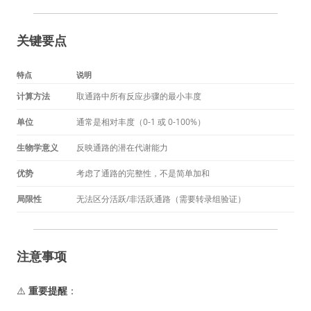
关键要点
特点
说明
计算方法
取通路中所有反应步骤的最小丰度
单位
通常是相对丰度（0-1 或 0-100%）
生物学意义
反映通路的潜在代谢能力
优势
考虑了通路的完整性，不是简单加和
局限性
无法区分活跃/非活跃通路（需要转录组验证）
注意事项
⚠️
重要提醒
：