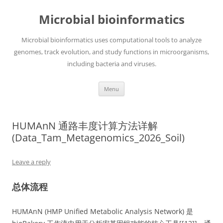
Skip
to
Microbial bioinformatics
content
Microbial bioinformatics uses computational tools to analyze
genomes, track evolution, and study functions in microorganisms,
including bacteria and viruses.
Menu
HUMAnN 通路丰度计算方法详解
(Data_Tam_Metagenomics_2026_Soil)
Leave a reply
总体流程
HUMAnN (HMP Unified Metabolic Analysis Network) 是