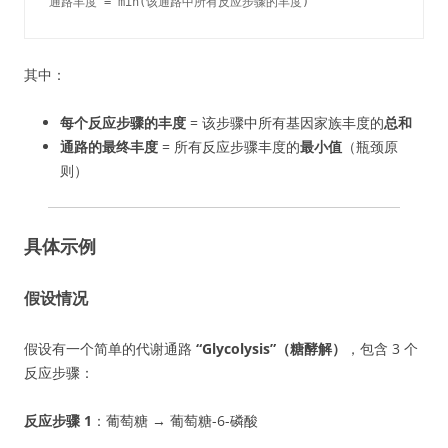
通路丰度 = min(该通路中所有反应步骤的丰度)
其中：
每个反应步骤的丰度
= 该步骤中所有基因家族丰度的
总和
通路的最终丰度
= 所有反应步骤丰度的
最小值
（瓶颈原
则）
具体示例
假设情况
假设有一个简单的代谢通路
“Glycolysis”（糖酵解）
，包含 3 个
反应步骤：
反应步骤 1
：葡萄糖 → 葡萄糖-6-磷酸