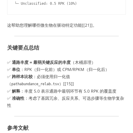
└─ Unclassified: 0.5 RPK (10%)
这帮助您理解哪些微生物在驱动特定功能[[21]]。
关键要点总结
✅
通路丰度 = 最弱关键反应的丰度
（木桶原理）
✅
单位
：RPK（归一化前）或 CPM/RPKM（归一化后）
✅
跨样本比较
：必须使用归一化值
（
）[[15]]
pathabundance_relab.tsv
✅
解释
：丰度 5.0 表示通路中最弱环节有 5.0 RPK 的覆盖度
✅
准确性
：考虑了基因冗余、反应关系、可选步骤等生物学复杂
性
参考文献