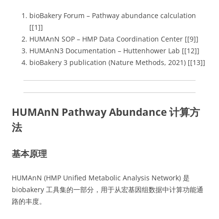
bioBakery Forum – Pathway abundance calculation
[[1]]
HUMAnN SOP – HMP Data Coordination Center [[9]]
HUMAnN3 Documentation – Huttenhower Lab [[12]]
bioBakery 3 publication (Nature Methods, 2021) [[13]]
HUMAnN Pathway Abundance 计算方
法
基本原理
HUMAnN (HMP Unified Metabolic Analysis Network) 是
biobakery 工具集的一部分，用于从宏基因组数据中计算功能通
路的丰度。