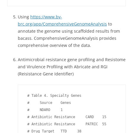
Using
https://www.bv-
brc.org/app/ComprehensiveGenomeAnalysis
to
annotate the genome using scaffolded results from
bacass. ComprehensiveGenomeAnalysis provides
comprehensive overview of the data.
Antimicrobial resistance gene profiling and Resistome
and Virulence Profiling with Abricate and RGI
(Reisistance Gene Identifier)
 # Table 4. Specialty Genes

 #     Source    Genes

 #     NDARO     1

 # Antibiotic Resistance     CARD    15

 # Antibiotic Resistance     PATRIC  55

 # Drug Target   TTD     38
