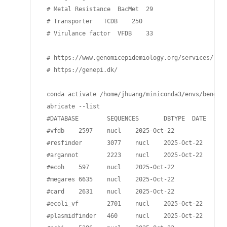
 # Metal Resistance  BacMet  29

 # Transporter   TCDB    250

 # Virulance factor  VFDB    33

 # https://www.genomicepidemiology.org/services/

 # https://genepi.dk/

 conda activate /home/jhuang/miniconda3/envs/bengal3
 abricate --list

 #DATABASE        SEQUENCES       DBTYPE  DATE

 #vfdb    2597    nucl    2025-Oct-22

 #resfinder       3077    nucl    2025-Oct-22

 #argannot        2223    nucl    2025-Oct-22

 #ecoh    597     nucl    2025-Oct-22

 #megares 6635    nucl    2025-Oct-22

 #card    2631    nucl    2025-Oct-22

 #ecoli_vf        2701    nucl    2025-Oct-22

 #plasmidfinder   460     nucl    2025-Oct-22
