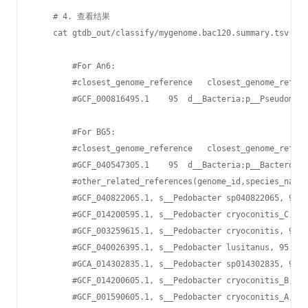
    # 4. 查看结果

    cat gtdb_out/classify/mygenome.bac120.summary.tsv  
        #For An6:

        #closest_genome_reference   closest_genome_refere
        #GCF_000816495.1    95  d__Bacteria;p__Pseudomona
        #For BG5:

        #closest_genome_reference   closest_genome_refere
        #GCF_040547305.1    95  d__Bacteria;p__Bacteroido
        #other_related_references(genome_id,species_name,
        #GCF_040822065.1, s__Pedobacter sp040822065, 95.0
        #GCF_014200595.1, s__Pedobacter cryoconitis_C, 95
        #GCF_003259615.1, s__Pedobacter cryoconitis, 95.0
        #GCF_040026395.1, s__Pedobacter lusitanus, 95.0, 
        #GCA_014302835.1, s__Pedobacter sp014302835, 95.0
        #GCF_014200605.1, s__Pedobacter cryoconitis_B, 95
        #GCF_001590605.1, s__Pedobacter cryoconitis_A, 95