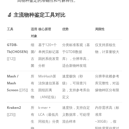
高物种鉴定的准确性和可解释性。
🔬 主流物种鉴定工具对比
工具
适用
核心原理
优势
局限性
对象
GTDB-
细
基于120+个
分类标准客观（基
仅支持原核生
Tk(CHOSEN)
菌/
单拷贝标记基
于GTDB数据
物，计算量较大
[[12]]
古
因的系统发育
库），分辨率高，
菌
分析
适合新物种发现
Mash /
所
MinHash算
速度极快（秒
分辨率依赖参考
Mash
有
法快速估算基
级），可筛查污
库完整性，对远
Screen
[[35]]
生
因组距离
染，支持参考库自
缘物种区分有限
物
（ANI近似）
定义
Kraken2
所
k-mer +
速度快，支持自定
内存需求高（标
[[25]]
有
LCA（最低共
义数据库，可处理
准库
生
同祖先）分类
混合样本
~30GB），假
物
阳性需置信度过