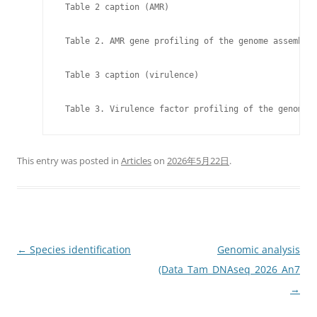
 Table 2 caption (AMR)

 Table 2. AMR gene profiling of the genome assembly
 Table 3 caption (virulence)

 Table 3. Virulence factor profiling of the genome 
This entry was posted in
Articles
on
2026年5月22日
.
Post
←
Species identification
Genomic analysis
navigation
(Data_Tam_DNAseq_2026_An7_An2
→