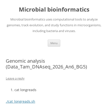
Skip
to
Microbial bioinformatics
content
Microbial bioinformatics uses computational tools to analyze
genomes, track evolution, and study functions in microorganisms,
including bacteria and viruses.
Menu
Genomic analysis
(Data_Tam_DNAseq_2026_An6_BG5)
Leave a reply
cat longreads
./cat_longreads.sh