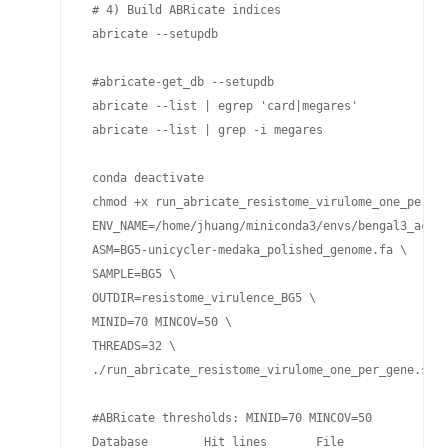
 # 4) Build ABRicate indices

 abricate --setupdb

 #abricate-get_db --setupdb

 abricate --list | egrep 'card|megares'

 abricate --list | grep -i megares

 conda deactivate

 chmod +x run_abricate_resistome_virulome_one_per_ge
 ENV_NAME=/home/jhuang/miniconda3/envs/bengal3_ac3 \
 ASM=BG5-unicycler-medaka_polished_genome.fa \

 SAMPLE=BG5 \

 OUTDIR=resistome_virulence_BG5 \

 MINID=70 MINCOV=50 \

 THREADS=32 \

 ./run_abricate_resistome_virulome_one_per_gene.sh

 #ABRicate thresholds: MINID=70 MINCOV=50

 Database        Hit_lines       File
