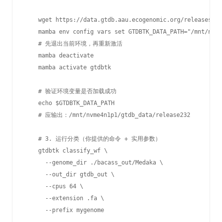
    wget https://data.gtdb.aau.ecogenomic.org/releases/re
    mamba env config vars set GTDBTK_DATA_PATH="/mnt/nvme
    # 先退出当前环境，再重新激活

    mamba deactivate

    mamba activate gtdbtk

    # 验证环境变量是否加载成功

    echo $GTDBTK_DATA_PATH

    # 应输出：/mnt/nvme4n1p1/gtdb_data/release232

    # 3. 运行分类（你提供的命令 + 实用参数）

    gtdbtk classify_wf \

      --genome_dir ./bacass_out/Medaka \

      --out_dir gtdb_out \

      --cpus 64 \

      --extension .fa \

      --prefix mygenome
