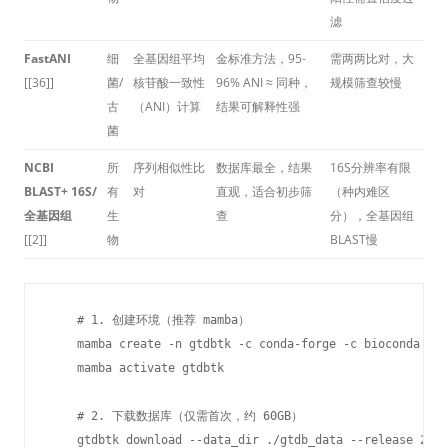
滤
FastANI
细
全基因组平均
金标准方法，95-
需两两比对，大
[[36]]
菌/
核苷酸一致性
96% ANI ≈ 同种，
规模筛查较慢
古
（ANI）计算
结果可解释性强
菌
NCBI
所
序列相似性比
数据库最全，结果
16S分辨率有限
BLAST+ 16S/
有
对
直观，适合初步筛
（种内难区
全基因组
生
查
分），全基因组
[[2]]
物
BLAST慢
    # 1. 创建环境（推荐 mamba）

    mamba create -n gtdbtk -c conda-forge -c bioconda gtd
    mamba activate gtdbtk

    # 2. 下载数据库（仅需首次，约 60GB）

    gtdbtk download --data_dir ./gtdb_data --release 220
