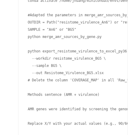
 conda activate /home/jhuang/miniconda3/envs/bengal3
 #Adapted the parameters in merge_amr_sources_by_gen
 OUTDIR = Path("resistome_virulence_An6") or "resist
 SAMPLE = "An6" or "BG5"

 python merge_amr_sources_by_gene.py

 python export_resistome_virulence_to_excel_py36.py 
   --workdir resistome_virulence_BG5 \

   --sample BG5 \

   --out Resistome_Virulence_BG5.xlsx

 # Delete the column 'COVERAGE_MAP' in all 'Raw_*' s
 Methods sentence (AMR + virulence)

 AMR genes were identified by screening the genome 
 Replace X/Y with your actual values (e.g., 90/60) o