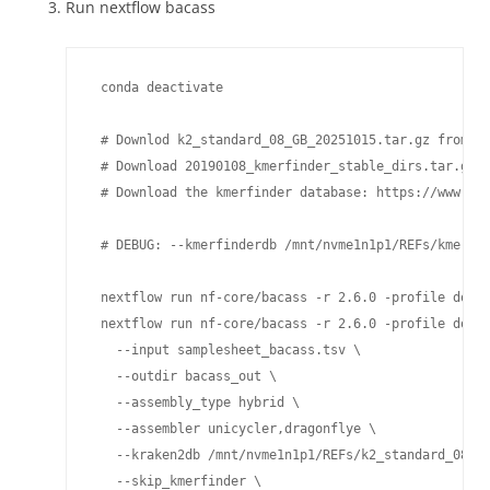
Run nextflow bacass
 conda deactivate

 # Downlod k2_standard_08_GB_20251015.tar.gz from ht
 # Download 20190108_kmerfinder_stable_dirs.tar.gz f
 # Download the kmerfinder database: https://www.gen
 # DEBUG: --kmerfinderdb /mnt/nvme1n1p1/REFs/kmerfin
 nextflow run nf-core/bacass -r 2.6.0 -profile docke
 nextflow run nf-core/bacass -r 2.6.0 -profile docke
   --input samplesheet_bacass.tsv \

   --outdir bacass_out \

   --assembly_type hybrid \

   --assembler unicycler,dragonflye \

   --kraken2db /mnt/nvme1n1p1/REFs/k2_standard_08_GB
   --skip_kmerfinder \
