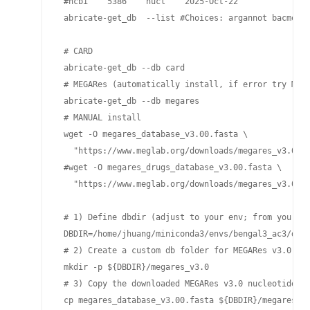
 #ncbi    5386    nucl    2025-Oct-22

 abricate-get_db  --list #Choices: argannot bacmet2 
 # CARD

 abricate-get_db --db card

 # MEGARes (automatically install, if error try MANU
 abricate-get_db --db megares

 # MANUAL install

 wget -O megares_database_v3.00.fasta \

   "https://www.meglab.org/downloads/megares_v3.00/m
 #wget -O megares_drugs_database_v3.00.fasta \

   "https://www.meglab.org/downloads/megares_v3.00/m
 # 1) Define dbdir (adjust to your env; from your lo
 DBDIR=/home/jhuang/miniconda3/envs/bengal3_ac3/db

 # 2) Create a custom db folder for MEGARes v3.0

 mkdir -p ${DBDIR}/megares_v3.0

 # 3) Copy the downloaded MEGARes v3.0 nucleotide FA
 cp megares_database_v3.00.fasta ${DBDIR}/megares_v3