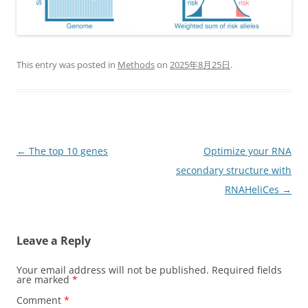
This entry was posted in
Methods
on
2025年8月25日
.
Post
←
The top 10 genes
Optimize your RNA
navigation
secondary structure with
RNAHeliCes
→
Leave a Reply
Your email address will not be published.
Required fields
are marked
*
Comment
*