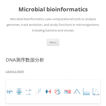
Skip
to
Microbial bioinformatics
content
Microbial bioinformatics uses computational tools to analyze
genomes, track evolution, and study functions in microorganisms,
including bacteria and viruses.
Menu
DNA测序数据分析
Leave a reply