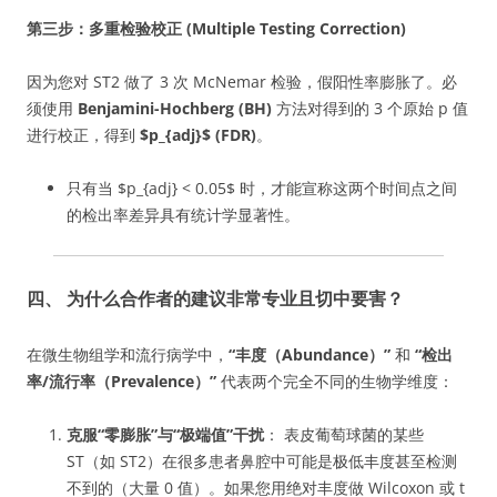
第三步：多重检验校正 (Multiple Testing Correction)
因为您对 ST2 做了 3 次 McNemar 检验，假阳性率膨胀了。必
须使用
Benjamini-Hochberg (BH)
方法对得到的 3 个原始 p 值
进行校正，得到
$p_{adj}$ (FDR)
。
只有当 $p_{adj} < 0.05$ 时，才能宣称这两个时间点之间
的检出率差异具有统计学显著性。
四、 为什么合作者的建议非常专业且切中要害？
在微生物组学和流行病学中，
“丰度（Abundance）”
和
“检出
率/流行率（Prevalence）”
代表两个完全不同的生物学维度：
克服“零膨胀”与“极端值”干扰
： 表皮葡萄球菌的某些
ST（如 ST2）在很多患者鼻腔中可能是极低丰度甚至检测
不到的（大量 0 值）。如果您用绝对丰度做 Wilcoxon 或 t