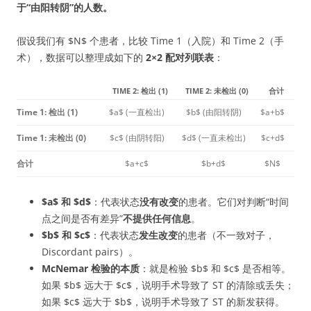
于“由阳转阴”的人数。
假设我们有 $N$ 个患者，比较 Time 1（入院）和 Time 2（手
术），数据可以整理成如下的
2×2 配对列联表
：
TIME 2: 检出 (1)
TIME 2: 未检出 (0)
合计
Time 1: 检出 (1)
$a$ (一直检出)
$b$ (由阳转阴)
$a+b$
Time 1: 未检出 (0)
$c$ (由阴转阳)
$d$ (一直未检出)
$c+d$
合计
$a+c$
$b+d$
$N$
$a$ 和 $d$
：代表状态
没有改变
的患者。它们对判断“时间
点之间是否有差异”
不提供任何信息
。
$b$ 和 $c$
：代表状态
发生改变
的患者（不一致对子，
Discordant pairs）。
McNemar 检验的本质
：就是检验 $b$ 和 $c$ 是否相等。
如果 $b$ 远大于 $c$，说明手术导致了 ST 的清除或丢失；
如果 $c$ 远大于 $b$，说明手术导致了 ST 的新发获得。