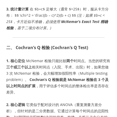
3. 统计量计算
在 $b+c$ 足够大（通常 $>25$）时，服从卡方分
布： $$ \chi^2 = \frac{(b – c)^2}{b + c} $$
(注：如果 $b+c <
25$，卡方近似不准确，必须使用
McNemar’s Exact Test 精确
检验
，基于二项分布计算。)
二、 Cochran’s Q 检验 (Cochran’s Q Test)
1. 核心定位
McNemar 检验只能比较
两个
时间点。当您的研究有
三个或三个以上
相关时间点（入院、手术、出院）时，如果您做
3 次 McNemar 检验，会大幅增加假阳性率（Multiple testing
problem）。
Cochran’s Q 检验就是 McNemar 检验在 3 个及
以上时间点的扩展
，用于评估多个时间点的整体检出率是否存在
差异。
2. 核心逻辑
它类似于配对设计的 ANOVA（重复测量方差分
析），但针对的是二分类数据。它通过计算每个时间点的总阳性