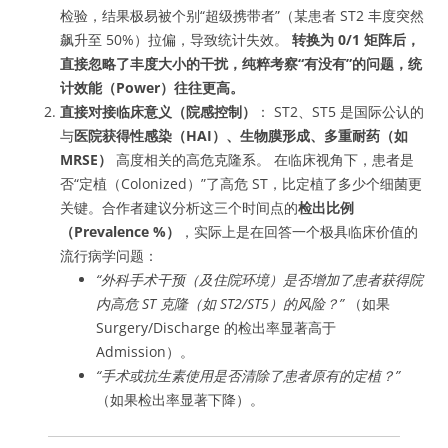
检验，结果极易被个别“超级携带者”（某患者 ST2 丰度突然
飙升至 50%）拉偏，导致统计失效。
转换为 0/1 矩阵后，
直接忽略了丰度大小的干扰，纯粹考察“有没有”的问题，统
计效能（Power）往往更高。
直接对接临床意义（院感控制）
： ST2、ST5 是国际公认的
与
医院获得性感染（HAI）、生物膜形成、多重耐药（如
MRSE）
高度相关的高危克隆系。 在临床视角下，患者是
否“定植（Colonized）”了高危 ST，比定植了多少个细菌更
关键。合作者建议分析这三个时间点的
检出比例
（Prevalence %）
，实际上是在回答一个极具临床价值的
流行病学问题：
“外科手术干预（及住院环境）是否增加了患者获得院
内高危 ST 克隆（如 ST2/ST5）的风险？”
（如果
Surgery/Discharge 的检出率显著高于
Admission）。
“手术或抗生素使用是否清除了患者原有的定植？”
（如果检出率显著下降）。