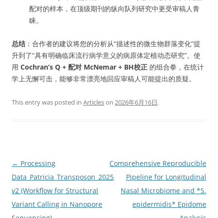
配对的样本，在顶级期刊的纵向队列研究中更受审稿人青
睐。
总结
：合作者的建议将您的分析从“描述性的微生物群落变化”提
升到了“具有明确临床流行病学意义的病原体定植动态研究”。使
用
Cochran’s Q + 配对 McNemar + BH校正
的组合拳，在统计
学上无懈可击，能够非常漂亮地回应审稿人可能提出的质疑。
This entry was posted in
Articles
on
2026年6月16日
.
Post
←
Processing
Comprehensive Reproducible
navigation
Data_Patricia_Transposon_2025
Pipeline for Longitudinal
v2 (Workflow for Structural
Nasal Microbiome and *S.
Variant Calling in Nanopore
epidermidis* Epidome
Sequencing)
Analysis