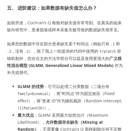
五、 进阶建议：如果数据有缺失值怎么办？
如前所述，Cochran’s Q 检验对缺失值非常苛刻。在真实的临床
纵向研究中，患者脱落或样本采集失败导致的数据缺失很常见。
如果您的数据中存在部分患者缺失某个时间点（例如只有
和
.1
，没有
），除了我上一轮提供的代码中使用的
容
.3
.2
tryCatch
错机制外，您在论文的方法学部分可以提及使用更强大的
广义线
性混合模型 (GLMM, Generalized Linear Mixed Models)
作为
补充或替代。
GLMM 的优势
：它可以处理二分类数据（二项分布
），将“时间点”作为固定效应（Fixed
family=binomial
effect），将“患者 ID”作为随机截距（Random intercept,
）。
(1|PatientID)
最大优点
：GLMM 采用最大似然估计（Maximum
Likelihood），
允许数据存在缺失（Missing at
Random）
，不需要像 Cochran’s Q 那样剔除任何不完整