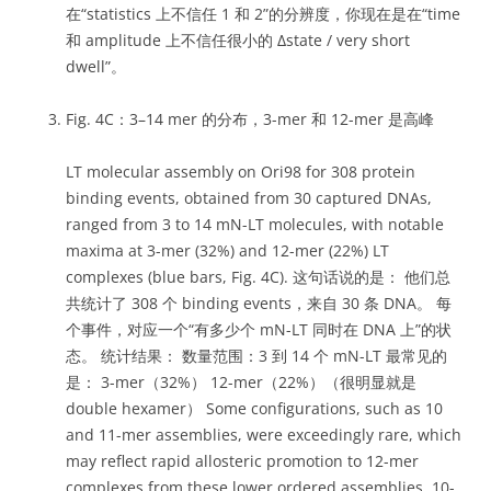
在“statistics 上不信任 1 和 2”的分辨度，你现在是在“time
和 amplitude 上不信任很小的 Δstate / very short
dwell”。
Fig. 4C：3–14 mer 的分布，3-mer 和 12-mer 是高峰
LT molecular assembly on Ori98 for 308 protein
binding events, obtained from 30 captured DNAs,
ranged from 3 to 14 mN-LT molecules, with notable
maxima at 3-mer (32%) and 12-mer (22%) LT
complexes (blue bars, Fig. 4C). 这句话说的是： 他们总
共统计了 308 个 binding events，来自 30 条 DNA。 每
个事件，对应一个“有多少个 mN-LT 同时在 DNA 上”的状
态。 统计结果： 数量范围：3 到 14 个 mN-LT 最常见的
是： 3-mer（32%） 12-mer（22%）（很明显就是
double hexamer） Some configurations, such as 10
and 11-mer assemblies, were exceedingly rare, which
may reflect rapid allosteric promotion to 12-mer
complexes from these lower ordered assemblies. 10-