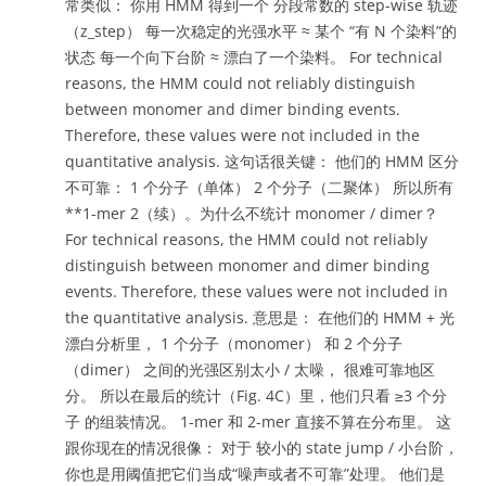
常类似： 你用 HMM 得到一个 分段常数的 step-wise 轨迹
（z_step） 每一次稳定的光强水平 ≈ 某个 “有 N 个染料”的
状态 每一个向下台阶 ≈ 漂白了一个染料。 For technical
reasons, the HMM could not reliably distinguish
between monomer and dimer binding events.
Therefore, these values were not included in the
quantitative analysis. 这句话很关键： 他们的 HMM 区分
不可靠： 1 个分子（单体） 2 个分子（二聚体） 所以所有
**1-mer 2（续）。为什么不统计 monomer / dimer？
For technical reasons, the HMM could not reliably
distinguish between monomer and dimer binding
events. Therefore, these values were not included in
the quantitative analysis. 意思是： 在他们的 HMM + 光
漂白分析里， 1 个分子（monomer） 和 2 个分子
（dimer） 之间的光强区别太小 / 太噪， 很难可靠地区
分。 所以在最后的统计（Fig. 4C）里，他们只看 ≥3 个分
子 的组装情况。 1-mer 和 2-mer 直接不算在分布里。 这
跟你现在的情况很像： 对于 较小的 state jump / 小台阶，
你也是用阈值把它们当成“噪声或者不可靠”处理。 他们是