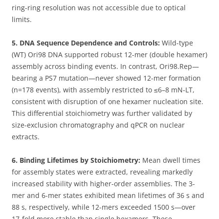
ring-ring resolution was not accessible due to optical
limits.
5. DNA Sequence Dependence and Controls:
Wild-type
(WT) Ori98 DNA supported robust 12-mer (double hexamer)
assembly across binding events. In contrast, Ori98.Rep—
bearing a PS7 mutation—never showed 12-mer formation
(n=178 events), with assembly restricted to ≤6–8 mN-LT,
consistent with disruption of one hexamer nucleation site.
This differential stoichiometry was further validated by
size-exclusion chromatography and qPCR on nuclear
extracts.
6. Binding Lifetimes by Stoichiometry:
Mean dwell times
for assembly states were extracted, revealing markedly
increased stability with higher-order assemblies. The 3-
mer and 6-mer states exhibited mean lifetimes of 36 s and
88 s, respectively, while 12-mers exceeded 1500 s—over
17-fold more stable than single hexamers. These