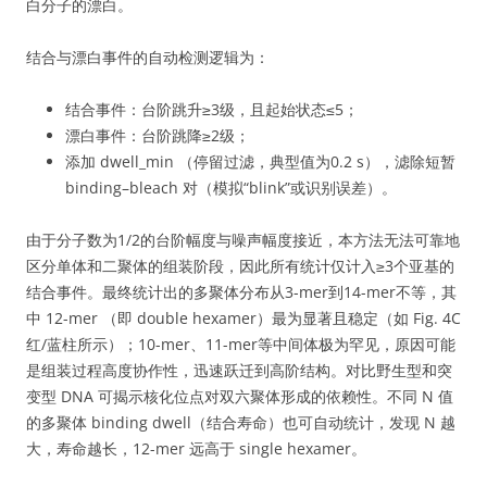
白分子的漂白。
结合与漂白事件的自动检测逻辑为：
结合事件：台阶跳升≥3级，且起始状态≤5；
漂白事件：台阶跳降≥2级；
添加 dwell_min （停留过滤，典型值为0.2 s），滤除短暂
binding–bleach 对（模拟“blink”或识别误差）。
由于分子数为1/2的台阶幅度与噪声幅度接近，本方法无法可靠地
区分单体和二聚体的组装阶段，因此所有统计仅计入≥3个亚基的
结合事件。最终统计出的多聚体分布从3-mer到14-mer不等，其
中 12-mer （即 double hexamer）最为显著且稳定（如 Fig. 4C
红/蓝柱所示）；10-mer、11-mer等中间体极为罕见，原因可能
是组装过程高度协作性，迅速跃迁到高阶结构。对比野生型和突
变型 DNA 可揭示核化位点对双六聚体形成的依赖性。不同 N 值
的多聚体 binding dwell（结合寿命）也可自动统计，发现 N 越
大，寿命越长，12-mer 远高于 single hexamer。