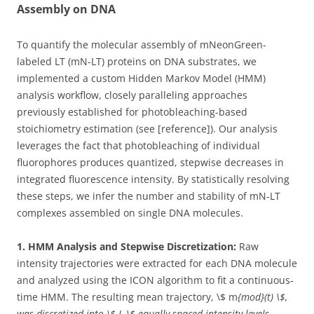
Assembly on DNA
To quantify the molecular assembly of mNeonGreen-
labeled LT (mN-LT) proteins on DNA substrates, we
implemented a custom Hidden Markov Model (HMM)
analysis workflow, closely paralleling approaches
previously established for photobleaching-based
stoichiometry estimation (see [reference]). Our analysis
leverages the fact that photobleaching of individual
fluorophores produces quantized, stepwise decreases in
integrated fluorescence intensity. By statistically resolving
these steps, we infer the number and stability of mN-LT
complexes assembled on single DNA molecules.
1. HMM Analysis and Stepwise Discretization:
Raw
intensity trajectories were extracted for each DNA molecule
and analyzed using the ICON algorithm to fit a continuous-
time HMM. The resulting mean trajectory, \$ m
{mod}(t) \$,
was discretized into \$ L \$ equally spaced intensity levels