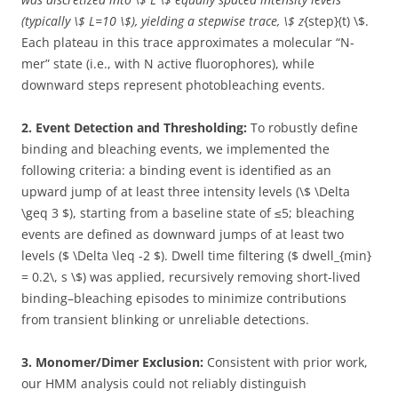
(typically \$ L=10 \$), yielding a stepwise trace, \$ z
{step}(t) \$.
Each plateau in this trace approximates a molecular “N-
mer” state (i.e., with N active fluorophores), while
downward steps represent photobleaching events.
2. Event Detection and Thresholding:
To robustly define
binding and bleaching events, we implemented the
following criteria: a binding event is identified as an
upward jump of at least three intensity levels (\$ \Delta
\geq 3 $), starting from a baseline state of ≤5; bleaching
events are defined as downward jumps of at least two
levels ($ \Delta \leq -2 $). Dwell time filtering ($ dwell_{min}
= 0.2\, s \$) was applied, recursively removing short-lived
binding–bleaching episodes to minimize contributions
from transient blinking or unreliable detections.
3. Monomer/Dimer Exclusion:
Consistent with prior work,
our HMM analysis could not reliably distinguish