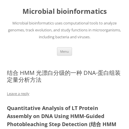
Skip
to
Microbial bioinformatics
content
Microbial bioinformatics uses computational tools to analyze
genomes, track evolution, and study functions in microorganisms,
including bacteria and viruses.
Menu
结合 HMM 光漂白分级的一种 DNA-蛋白组装
定量分析方法
Leave a reply
Quantitative Analysis of LT Protein
Assembly on DNA Using HMM-Guided
Photobleaching Step Detection (结合 HMM