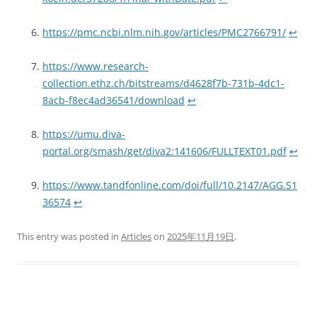
https://pmc.ncbi.nlm.nih.gov/articles/PMC2766791/
↩
https://www.research-
collection.ethz.ch/bitstreams/d4628f7b-731b-4dc1-
8acb-f8ec4ad36541/download
↩
https://umu.diva-
portal.org/smash/get/diva2:141606/FULLTEXT01.pdf
↩
https://www.tandfonline.com/doi/full/10.2147/AGG.S1
36574
↩
This entry was posted in
Articles
on
2025年11月19日
.