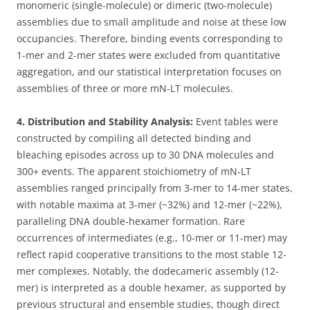
monomeric (single-molecule) or dimeric (two-molecule)
assemblies due to small amplitude and noise at these low
occupancies. Therefore, binding events corresponding to
1-mer and 2-mer states were excluded from quantitative
aggregation, and our statistical interpretation focuses on
assemblies of three or more mN-LT molecules.
4. Distribution and Stability Analysis:
Event tables were
constructed by compiling all detected binding and
bleaching episodes across up to 30 DNA molecules and
300+ events. The apparent stoichiometry of mN-LT
assemblies ranged principally from 3-mer to 14-mer states,
with notable maxima at 3-mer (~32%) and 12-mer (~22%),
paralleling DNA double-hexamer formation. Rare
occurrences of intermediates (e.g., 10-mer or 11-mer) may
reflect rapid cooperative transitions to the most stable 12-
mer complexes. Notably, the dodecameric assembly (12-
mer) is interpreted as a double hexamer, as supported by
previous structural and ensemble studies, though direct