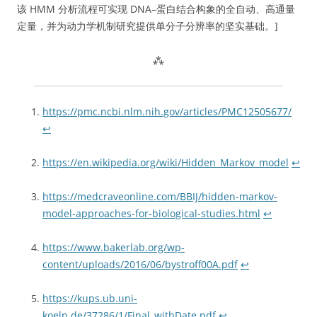
该 HMM 分析流程可实现 DNA–蛋白结合构象的全自动、高通量
定量，并为动力学机制研究提供单分子分辨率的坚实基础。]
⁂
https://pmc.ncbi.nlm.nih.gov/articles/PMC12505677/
↩
https://en.wikipedia.org/wiki/Hidden_Markov_model
↩
https://medcraveonline.com/BBIJ/hidden-markov-
model-approaches-for-biological-studies.html
↩
https://www.bakerlab.org/wp-
content/uploads/2016/06/bystroff00A.pdf
↩
https://kups.ub.uni-
koeln.de/37286/1/Final_withDate.pdf
↩