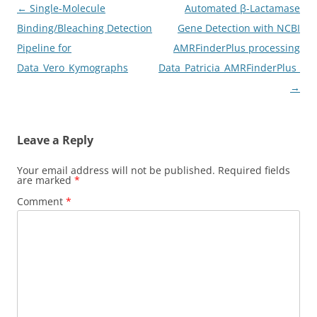
Post
←
Single-Molecule
Automated β-Lactamase
navigation
Binding/Bleaching Detection
Gene Detection with NCBI
Pipeline for
AMRFinderPlus processing
Data_Vero_Kymographs
Data_Patricia_AMRFinderPlus_20
→
Leave a Reply
Your email address will not be published.
Required fields
are marked
*
Comment
*