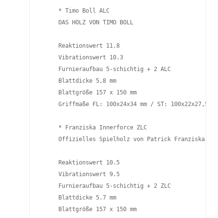
     * Timo Boll ALC

     DAS HOLZ VON TIMO BOLL

     Reaktionswert 11.8

     Vibrationswert 10.3

     Furnieraufbau 5-schichtig + 2 ALC

     Blattdicke 5,8 mm

     Blattgröße 157 x 150 mm

     Griffmaße FL: 100x24x34 mm / ST: 100x22x27,5 mm
     * Franziska Innerforce ZLC

     Offizielles Spielholz von Patrick Franziska

     Reaktionswert 10.5

     Vibrationswert 9.5

     Furnieraufbau 5-schichtig + 2 ZLC

     Blattdicke 5.7 mm

     Blattgröße 157 x 150 mm
