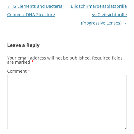
Post
←
IS Elements and Bacterial
Bildschirmarbeitsplatzbrille
navigation
Genomic DNA Structure
vs Gleitsichtbrille
(Progressive Lenses)
→
Leave a Reply
Your email address will not be published.
Required fields
are marked
*
Comment
*