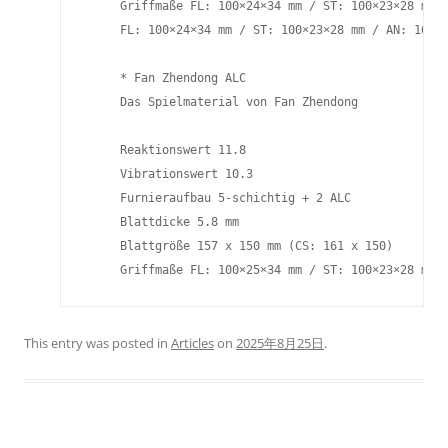
     Griffmaße FL: 100×24×34 mm / ST: 100×23×28 mm /
     FL: 100×24×34 mm / ST: 100×23×28 mm / AN: 100×2
     * Fan Zhendong ALC

     Das Spielmaterial von Fan Zhendong

     Reaktionswert 11.8

     Vibrationswert 10.3

     Furnieraufbau 5-schichtig + 2 ALC

     Blattdicke 5.8 mm

     Blattgröße 157 x 150 mm (CS: 161 x 150)

     Griffmaße FL: 100×25×34 mm / ST: 100×23×28 mm 
This entry was posted in
Articles
on
2025年8月25日
.