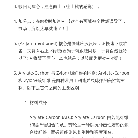
收回到眉心，注意向上（往上挑的感觉）；
加分点：在触⚽️时加速⏩ 【这个有可能被全世爆误导了，
制动，所以太早减速了！】
(As Jan mentioned) 核心是快速应激反应：⚠️快速下腰准
备，夹臂向右上↗️转腰(因为手臂跟腰同步，手臂自然就转
动了) + 收臂至眉心！⚠️也就是；以转腰为框架➕收臂！
Arylate-Carbon 与 Zylon+碳纤维的区别: Arylate-Carbon
和 Zylon+碳纤维 是两种常用于制造乒乓球拍的高性能材
料。以下是它们之间的主要区别：
材料成分
Arylate-Carbon (ALC): Arylate-Carbon 由芳纶纤维
和碳纤维组合而成。芳纶是一种以抗冲击性著称的聚
合物纤维，而碳纤维则以其刚性和强度闻名。