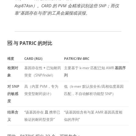
Asp87Asn）。CARD 的 PVM 会精准识别这些 SNP；而仅
靠“基因存在与否”的工具会漏报或误报。
🆚 与 PATRIC 的对比
维度
CARD (RGI)
PATRIC/BV-BRC
检测对
基因存在性
+
已知耐药
主要基于 k-mer 匹配已知 AMR
基因序
象
突变（SNP/Indel）
列
对 SNP
高（内置 PVM，专为
低（k-mer 默认按全长/高相似度基因
的敏感
突变型耐药设计）
匹配，不自动解析功能型 SNP）
度
结果含
“该基因存在
且
携带已
“该基因组含有与某 AMR 基因高度相
义
验证的耐药型变异”
似的序列”