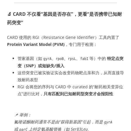
🔬 CARD 不仅看“基因是否存在”，更看“是否携带已知耐
药突变”
CARD 使用的 RGI（Resistance Gene Identifier）工具内置了
Protein Variant Model (PVM)
，专门用于检测：
管家基因（如
、
、
、
等）中的
特定点突
gyrA
rpoB
rpsL
fabI
变（SNP）或短缺失/插入
这些突变已被实验证实会改变药物靶点亲和力，从而直接导
致耐药表型
RGI 会将您的序列与 CARD 中 curated 的“耐药相关变异位
点”进行比对，
只有匹配到已知耐药型突变才会报阳性
📌 举例：
氟喹诺酮耐药通常不是由“获得新基因”引起，而是
gyrA
或
上特定氨基酸替换（如 Ser83Leu、
parC