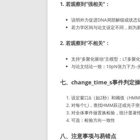
1. 若观察到“强相关”：
说明外力促进DNA局部解链或状态
若力学区间与论文设定不同，则为
2. 若观察到“不相关”：
支持“多聚化驱动”主模型：LT多聚化
与论文结论一致：10pN张力下力
七、change_time_s事件判
设定窗口Δ（如2秒）和阈值（HMM后验>0
对每个t_i，查找HMM跃迁或光子突
对全体事件做置换检验，统计显著
可选：检验方向一致性
八、注意事项与易错点