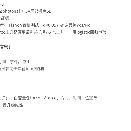
.9
hotons| > 3×局部噪声SD）
录证据
Fisher/置换测试，q<0.05）确定最终Yes/No
ce上升是否更常引起信号/状态上升），用logistic回归检验
置信息）
留时间、事件占空比
显著高于其他bin或随机
n回归），自变量含force、Δforce、方向、时间、位置等
应，提升稳健性