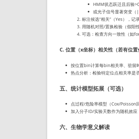
HMM状态跃迁且后验>0
或光子信号显著突变（|Δp
标注候选“相关”（Yes），记
用随机对照/置换检验（假阳性率，
可选：检查方向一致性（如for
C. 位置（x坐标）相关性（若有位
按位置bin计算每bin相关率、驻
热点分析：检验特定位点相关率是否
五、统计模型拓展（可选）
点过程/危险率模型（Cox/Poisso
加入分子ID/实验天数作为随机效
六、生物学意义解读