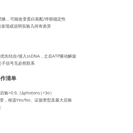
切换，可能改变蛋白装配/停留稳定性
新发现或说明实验几何有差异
优先结合/侵入ssDNA，之后ATP驱动解旋
–光子信号无必然联系
定操作清单
.9, |Δphotons|>3σ）
变，候选Yes/No、证据类型及最大后验
性