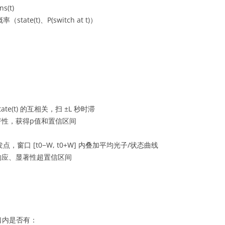
(t)
te(t)、P(switch at t)）
)/state(t) 的互相关，扫 ±L 秒时滞
著性，获得p值和置信区间
为触发点，窗口 [t0−W, t0+W] 内叠加平均光子/状态曲线
响应、显著性超置信区间
口内是否有：