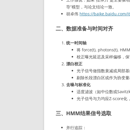
导”模型，与论文结论一致。
胡卓伟
https://baike.baidu.c
二、数据准备与时间对齐
统一时间轴
将 force(t), photons
校正曝光延迟及采样偏移，保
漂白校正
光子信号做指数衰减或局部基
剔除长段漂白区或作为协变量
去噪与标准化
适度滤波（如中位数或Savitzky
光子信号与力均应Z-score
三、HMM结果信号选取
并行追踪：