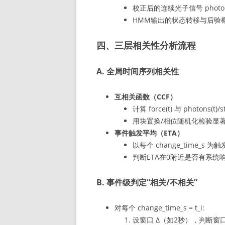
校正后的连续光子信号 photons
HMM输出的状态转移与后验概率（sta
四、三层相关性分析流程
A. 全局时间序列相关性
互相关函数（CCF）
计算 force(t) 与 photons(t
用块置换/相位随机化检验显
事件触发平均（ETA）
以每个 change_time_s 
判断ETA在0附近是否有系统
B. 事件级判定“相关/不相关”
对每个 change_time_s = t_i:
设窗口 Δ（如2秒），判断窗