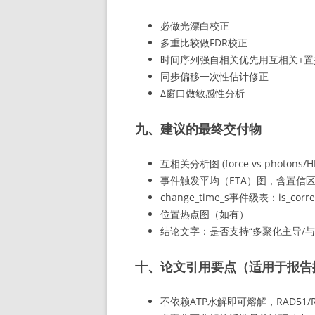
必做光漂白校正
多重比较做FDR校正
时间序列强自相关优先用互相关+置
同步偏移一次性估计修正
Δ窗口做敏感性分析
九、建议的最终交付物
互相关分析图 (force vs photons/H
事件触发平均（ETA）图，含置信
change_time_s事件级表：is_correlat
位置热点图（如有）
结论文字：是否支持“多聚化主导/与
十、论文引用要点（适用于报告
不依赖ATP水解即可熔解，RAD51/