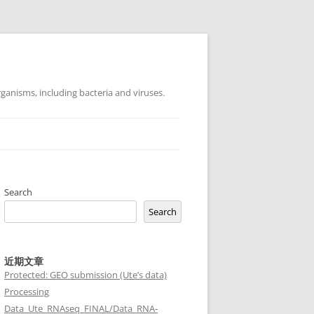
ganisms, including bacteria and viruses.
Search
Search
近期文章
Protected: GEO submission (Ute’s data)
Processing
Data_Ute_RNAseq_FINAL/Data_RNA-