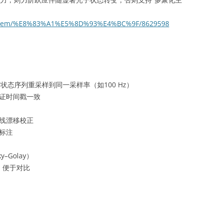
om/item/%E8%83%A1%E5%8D%93%E4%BC%9F/8629598
(t), HMM状态序列重采样到同一采样率（如100 Hz）
证时间戳一致
线漂移校正
标注
–Golay）
化，便于对比