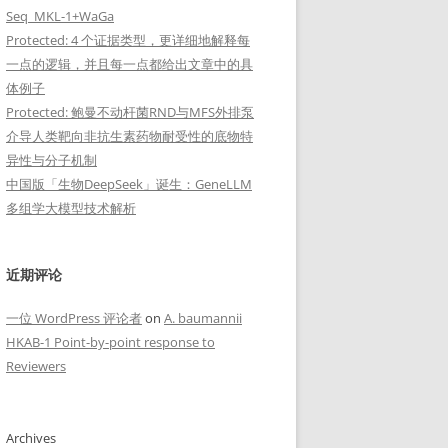
Seq_MKL-1+WaGa
Protected: 4 个证据类型，更详细地解释每
一点的逻辑，并且每一点都给出文章中的具
体例子
Protected: 鲍曼不动杆菌RND与MFS外排泵
介导人类靶向非抗生素药物耐受性的底物特
异性与分子机制
中国版「生物DeepSeek」诞生：GeneLLM
多组学大模型技术解析
近期评论
一位 WordPress 评论者
on
A. baumannii
HKAB-1 Point-by-point response to
Reviewers
Archives